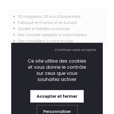
50 magasins, 30 ans d'ancienneté
Fabriqué en France et en Europe
Qualité et fiabilité reconnues
Des conseils adaptés à votre intérieur
Des conseillers à votre écoute
Continuer sans accepter
Ce site utilise des cookies
et vous donne le contrôle
sur ceux que vous
souhaitez activer
DESCRIPTION
CARACTÉRISTIQUES
Accepter et fermer
CONTACTEZ-NOUS
Personnaliser