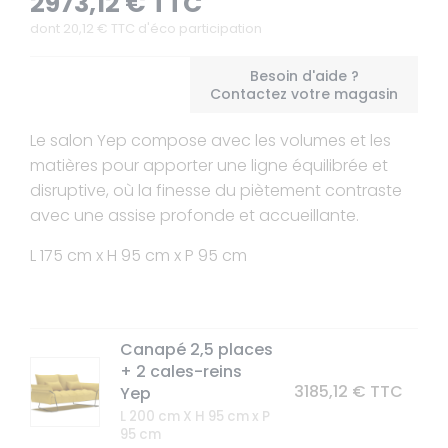
2973,12 € TTC
dont
20,12
€ TTC d'éco participation
Besoin d'aide ?
Contactez votre magasin
Le salon Yep compose avec les volumes et les
matières pour apporter une ligne équilibrée et
disruptive, où la finesse du piètement contraste
avec une assise profonde et accueillante.
L 175 cm x H 95 cm x P 95 cm
Canapé 2,5 places
+ 2 cales-reins
3185,12 € TTC
Yep
L 200 cm X H 95 cm x P
95 cm