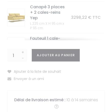
Canapé 3 places
+ 2 cales-reins
3298,22 € TTC
Yep
L 225 cm X H 95 cm x
P 95 cm
Fauteuil 1 cale-
reins Yep
2080,84 € TTC
L 120 cm X H 95 cm x
+
P 95 cm
AJOUTER AU PANIER
-
Pouf Yep
1162,97 € TTC
L 85 cm X H 43 cm x P
Ajouter à la liste de souhait
65 cm
Envoyer à un ami
Délai de livraison estimé :
10 à 14 semaines