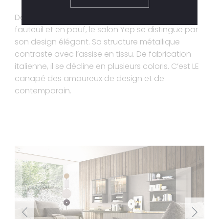
Décliné en canapé 2 places ou 3 places, en
fauteuil et en pouf, le salon Yep se distingue par
son design élégant. Sa structure métallique
contraste avec l’assise en tissu. De fabrication
italienne, il se décline en plusieurs coloris. C’est LE
canapé des amoureux de design et de
contemporain.