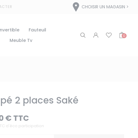
CHOISIR UN MAGASIN
ACTER
vertible
Fauteuil
0
t
Meuble Tv
pé 2 places Saké
50 € TTC
TC d'éco participation