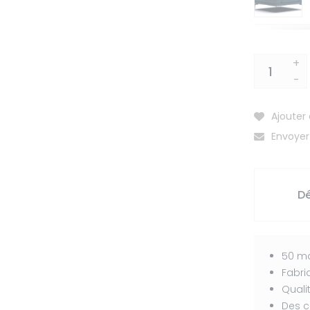
+
-
Ajouter 
Envoyer
Dé
50 ma
Fabri
Quali
Des c