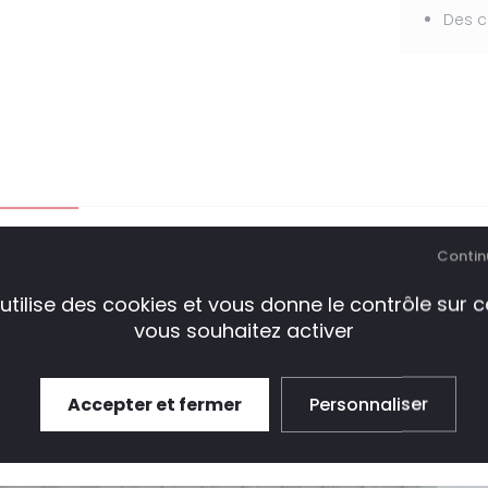
Des c
TION
CARACTÉRISTIQUES
CONTACT
Contin
 utilise des cookies et vous donne le contrôle sur 
vous souhaitez activer
 le canapé Sake est fabriqué en Italie. Ses dossiers se r
façons en cuir ou en tissu.
Accepter et fermer
Personnaliser