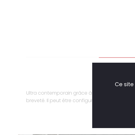
DESCRIP
Ce site
Ultra contemporain grâce à son piètement fin,
breveté. Il peut être configuré de nombreuses 