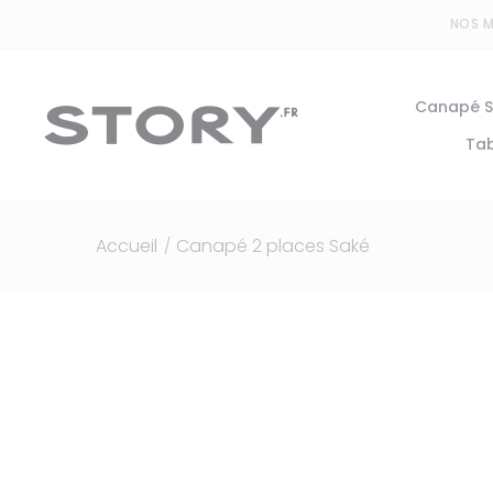
Panneau de gestion des cookies
NOS 
Canapé S
Tab
Accueil
Canapé 2 places Saké
/