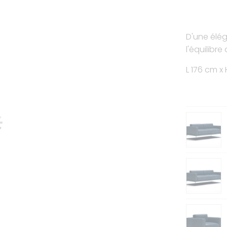
D'une élé
l'équilibre
L 176 cm x