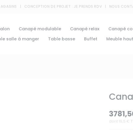
MAGASINS
CONCEPTION DE PROJET :
JE PRENDS RDV
NOUS CONT
alon
Canapé modulable
Canapé relax
Canapé con
le salle à manger
Table basse
Buffet
Meuble hau
Cana
3781,
dont
16,5
€ T