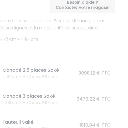
Besoin d'aide ?
Contactez votre magasin
gante finesse, le canapé Sake se démarque par
 de ses lignes et la modularité de ses dossiers.
 H 72 cm x P 97 cm
Canapé 2,5 places Saké
3098,12 € TTC
L 197 cm X H 72 cm x P 97 cm
Canapé 3 places Saké
3476,22 € TTC
L 218 cm X H 72 cm x P 97 cm
Fauteuil Saké
1813,84 € TTC