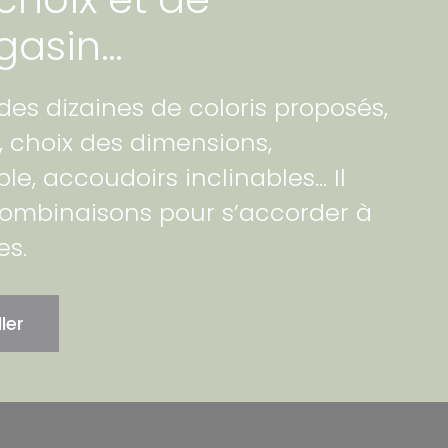
gasin…
 des dizaines de coloris proposés,
, choix des dimensions,
le, accoudoirs inclinables… Il
combinaisons pour s’accorder à
es.
ler