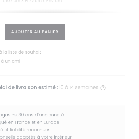
L 107 cm X H 72 cm x P 97 cm
Méridienne droite Saké
2558,03 € TTC
L 182 cm X H 72 cm x P 97 cm
AJOUTER AU PANIER
Méridienne gauche Saké
à la liste de souhait
2558,03 € TTC
L 182 cm X H 72 cm x P 97 cm
 à un ami
Pouf Saké
863,42 € TTC
L 88 cm X H 44 cm x P 60 cm
lai de livraison estimé :
10 à 14 semaines
gasins, 30 ans d'ancienneté
qué en France et en Europe
té et fiabilité reconnues
onseils adaptés à votre intérieur