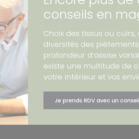
conseils en ma
Choix des tissus ou cuirs,
diversités des piètements
profondeur d’assise variab
existe une multitude de 
votre intérieur et vos envi
Je prends RDV avec un conseil