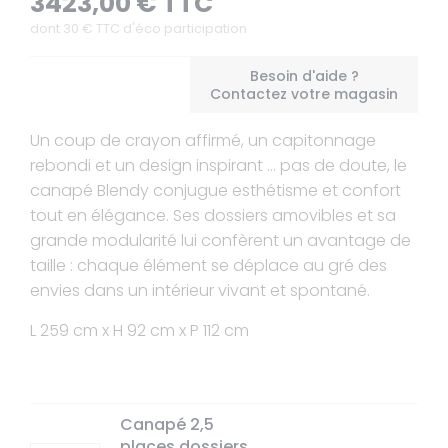
3423,00 € TTC
dont
30
€ TTC d'éco participation
Besoin d'aide ?
Contactez votre magasin
Un coup de crayon affirmé, un capitonnage
rebondi et un design inspirant … pas de doute, le
canapé Blendy conjugue esthétisme et confort
tout en élégance. Ses dossiers amovibles et sa
grande modularité lui confèrent un avantage de
taille : chaque élément se déplace au gré des
envies dans un intérieur vivant et spontané.
L 259 cm x H 92 cm x P 112 cm
Canapé 2,5
places dossiers