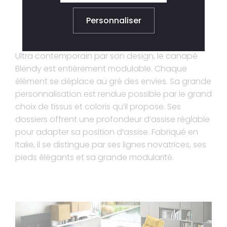
Personnaliser
CONTACTEZ-NOUS
Ultra contemporain par son design, le canapé
Blendy est entièrement modulable. Chaque
élément se déplace au gré des envies. Sa grande
personnalisation est rendue possible par le grand
choix de tissus et coloris qu’il propose. Ses
dossiers offrent une profondeur d’assise réglable
pour adapter sa position d’assise. Fabriqué en
Italie, il se distingue par ses lignes novatrices, ses
pieds élégants et sa grande modularité.