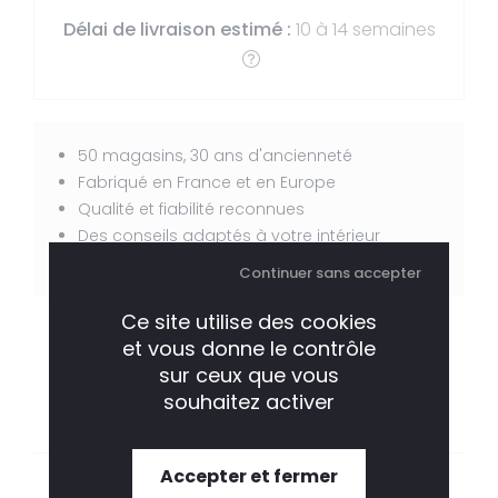
Délai de livraison estimé :
10 à 14 semaines
Pouf Blendy
722,88 € TTC
L 76 cm X H 42 cm x P
112 cm
50 magasins, 30 ans d'ancienneté
Fabriqué en France et en Europe
Qualité et fiabilité reconnues
Des conseils adaptés à votre intérieur
Des conseillers à votre écoute
Continuer sans accepter
Ce site utilise des cookies
et vous donne le contrôle
sur ceux que vous
souhaitez activer
Accepter et fermer
DESCRIPTION
CARACTÉRISTIQUES