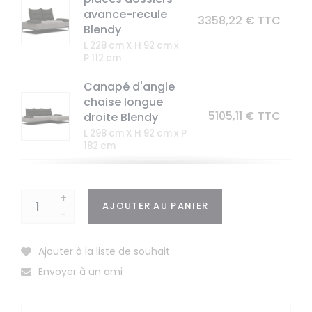
avance-recule
3358,22 € TTC
Blendy
L 228 cm X H 92 cm x
P 112 cm
Canapé d'angle
chaise longue
5105,11 € TTC
droite Blendy
L 298 cm X H 92 cm x P
182 cm
Canapé d'angle
chaise longue
+
5105,11 € TTC
gauche Blendy
AJOUTER AU PANIER
-
L 298 cm X H 92 cm x P
182 cm
Ajouter à la liste de souhait
Méridienne
Envoyer à un ami
Blendy
2032,93 € TTC
L 98 cm X H 92 cm x P
182 cm