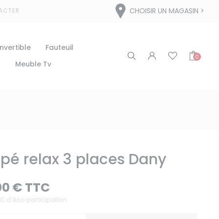
CHOISIR UN MAGASIN
ACTER
vertible
Fauteuil
0
t
Meuble Tv
pé relax 3 places Dany
00 € TTC
C d'éco participation