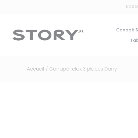
Panneau de gestion des cookies
NOS 
Canapé S
Tab
Accueil
Canapé relax 3 places Dany
/