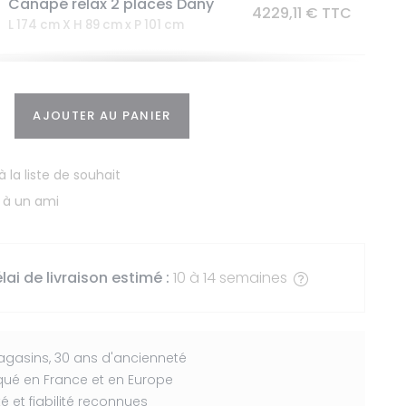
Canapé relax 2 places Dany
4229,11 € TTC
L 174 cm X H 89 cm x P 101 cm
Fauteuil Dany
1414,93 € TTC
L 110 cm X H 89 cm x P 101 cm
AJOUTER AU PANIER
Fauteuil relax Dany
à la liste de souhait
2390,12 € TTC
L 110 cm X H 89 cm x P 101 cm
 à un ami
lai de livraison estimé :
10 à 14 semaines
gasins, 30 ans d'ancienneté
qué en France et en Europe
té et fiabilité reconnues