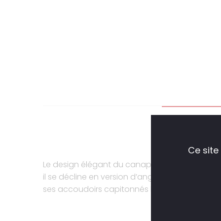
DESCRIP
Ce site
Le design élégant du canapé Dany, de fabricatio
il se décline en version d’angle. Il peut intég
ses accoudoirs capitonnés lui donnent un as