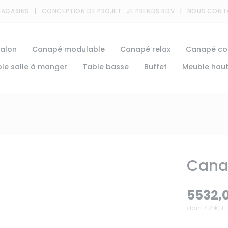
MAGASINS
CONCEPTION DE PROJET :
JE PRENDS RDV
NOUS CONT
alon
Canapé modulable
Canapé relax
Canapé con
le salle à manger
Table basse
Buffet
Meuble hau
Cana
5532,
dont
42
€ TT