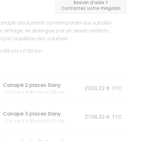
Besoin d'aide ?
Contactez votre magasin
canapé résolument contemporain aux subtiles
ns vintage, se distingue par un dessin réfléchi,
i par l'équilibre des volumes.
 H 89 cm x P 101 cm
Canapé 2 places Dany
2303,22 € TTC
L 174 cm X H 89 cm x P 101 cm
Canapé 3 places Dany
2708,32 € TTC
L 214 cm X H 89 cm x P 101 cm