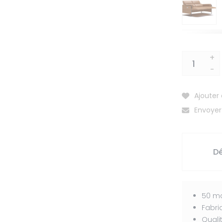
+
-
Ajouter 
Envoyer
Dé
50 ma
Fabri
Quali